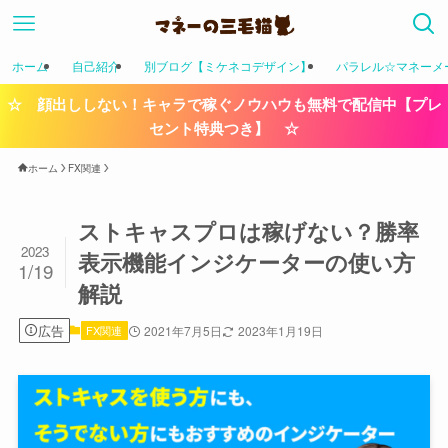
ホーム
自己紹介
別ブログ【ミケネコデザイン】
パラレル☆マネーメ
☆ 顔出ししない！キャラで稼ぐノウハウも無料で配信中【プレ
セント特典つき】 ☆
ホーム
FX関連
ストキャスプロは稼げない？勝率
2023
表示機能インジケーターの使い方
1/19
解説
広告
FX関連
2021年7月5日
2023年1月19日